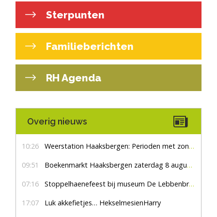
Sterpunten
Familieberichten
RH Agenda
Overig nieuws
10:26
Weerstation Haaksbergen: Perioden met zon en droog
09:51
Boekenmarkt Haaksbergen zaterdag 8 augustus, marktplein Haaksbergen
07:16
Stoppelhaenefeest bij museum De Lebbenbrugge
17:07
Luk akkefietjes… HekselmesienHarry