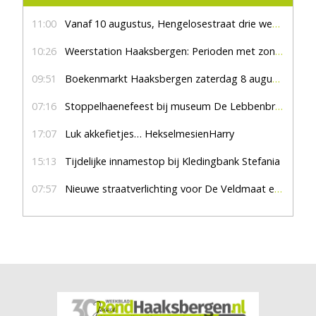
11:00
Vanaf 10 augustus, Hengelosestraat drie weken dicht voor doorgaand verkeer
10:26
Weerstation Haaksbergen: Perioden met zon en droog
09:51
Boekenmarkt Haaksbergen zaterdag 8 augustus, marktplein Haaksbergen
07:16
Stoppelhaenefeest bij museum De Lebbenbrugge
17:07
Luk akkefietjes… HekselmesienHarry
15:13
Tijdelijke innamestop bij Kledingbank Stefania
07:57
Nieuwe straatverlichting voor De Veldmaat en De Pas