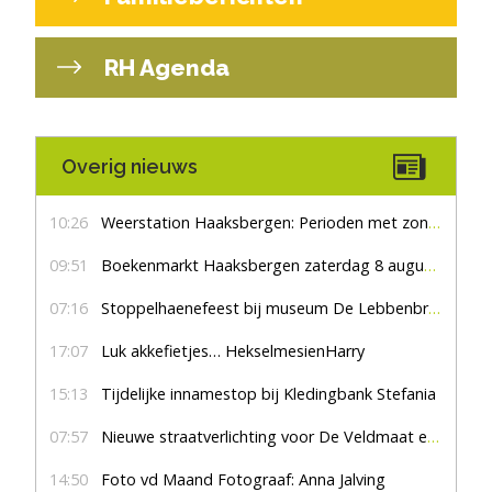
RH Agenda
Overig nieuws
10:26
Weerstation Haaksbergen: Perioden met zon en droog
09:51
Boekenmarkt Haaksbergen zaterdag 8 augustus, marktplein Haaksbergen
07:16
Stoppelhaenefeest bij museum De Lebbenbrugge
17:07
Luk akkefietjes… HekselmesienHarry
15:13
Tijdelijke innamestop bij Kledingbank Stefania
07:57
Nieuwe straatverlichting voor De Veldmaat en De Pas
14:50
Foto vd Maand Fotograaf: Anna Jalving