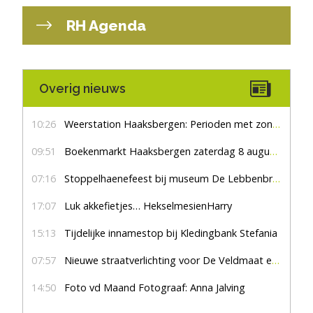
RH Agenda
Overig nieuws
10:26
Weerstation Haaksbergen: Perioden met zon en droog
09:51
Boekenmarkt Haaksbergen zaterdag 8 augustus, marktplein Haaksbergen
07:16
Stoppelhaenefeest bij museum De Lebbenbrugge
17:07
Luk akkefietjes… HekselmesienHarry
15:13
Tijdelijke innamestop bij Kledingbank Stefania
07:57
Nieuwe straatverlichting voor De Veldmaat en De Pas
14:50
Foto vd Maand Fotograaf: Anna Jalving