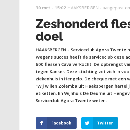
30 mrt - 15:02
HAAKSBERGEN -
aangepast o
Zeshonderd fle
doel
HAAKSBERGEN – Serviceclub Agora Twente he
Wegens succes heeft de serviceclub deze ac
600 flessen Cava verkocht. De opbrengst va
tegen Kanker. Deze stichting zet zich in vo
ziekenhuis in Hengelo. De cheque met een w
“Wij willen Zolemba uit Haaksbergen harteli
etiketten. En Wijnhuis De Deurne uit Hengeve
Serviceclub Agora Twente weten.
Facebook
Twitter