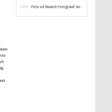
14:50
Foto vd Maand Fotograaf: Anna Jalving
bben
nte
sch
ng.
aat