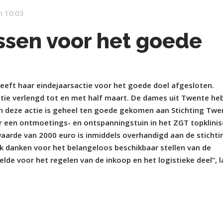
m 10:03
ssen voor het goede
eft haar eindejaarsactie voor het goede doel afgesloten.
tie verlengd tot en met half maart. De dames uit Twente he
n deze actie is geheel ten goede gekomen aan Stichting Twe
or een ontmoetings- en ontspanningstuin in het ZGT topklini
aarde van 2000 euro is inmiddels overhandigd aan de stichti
jk danken voor het belangeloos beschikbaar stellen van de
lde voor het regelen van de inkoop en het logistieke deel”, l