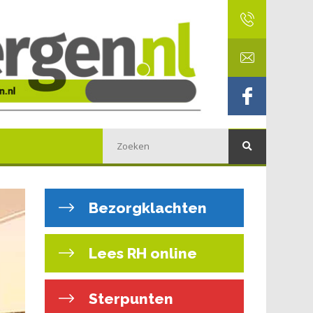
Bezorgklachten
Lees RH online
Sterpunten