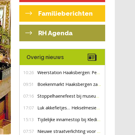
Familieberichten
RH Agenda
Overig nieuws
10:26
Weerstation Haaksbergen: Perioden met zon en droog
09:51
Boekenmarkt Haaksbergen zaterdag 8 augustus, marktplein Haaksbergen
07:16
Stoppelhaenefeest bij museum De Lebbenbrugge
17:07
Luk akkefietjes… HekselmesienHarry
15:13
Tijdelijke innamestop bij Kledingbank Stefania
07:57
Nieuwe straatverlichting voor De Veldmaat en De Pas