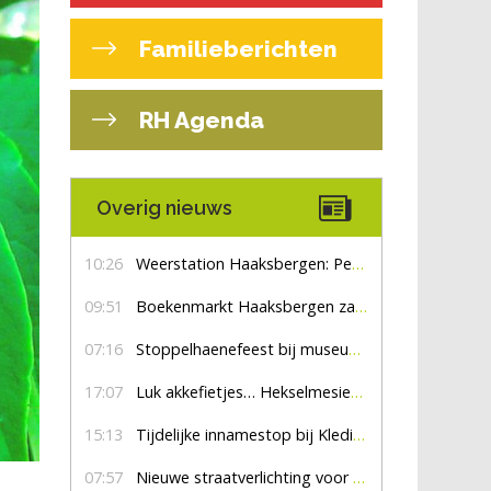
Familieberichten
RH Agenda
Overig nieuws
10:26
Weerstation Haaksbergen: Perioden met zon en droog
09:51
Boekenmarkt Haaksbergen zaterdag 8 augustus, marktplein Haaksbergen
07:16
Stoppelhaenefeest bij museum De Lebbenbrugge
17:07
Luk akkefietjes… HekselmesienHarry
15:13
Tijdelijke innamestop bij Kledingbank Stefania
07:57
Nieuwe straatverlichting voor De Veldmaat en De Pas