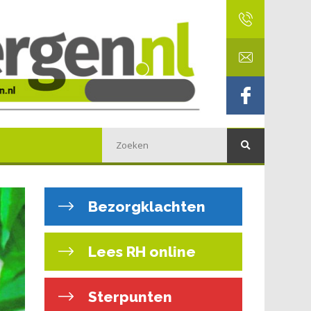
Bezorgklachten
Lees RH online
Sterpunten