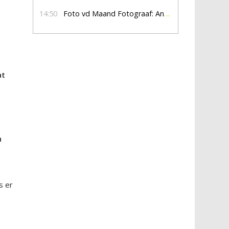
14:50
Foto vd Maand Fotograaf: Anna Jalving
at
n
s er