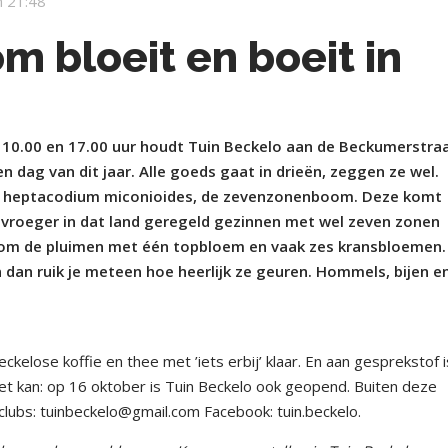
 21:48
 bloeit en boeit in
0.00 en 17.00 uur houdt Tuin Beckelo aan de Beckumerstra
dag van dit jaar. Alle goeds gaat in drieën, zeggen ze wel.
u de heptacodium miconioides, de zevenzonenboom. Deze komt
r vroeger in dat land geregeld gezinnen met wel zeven zonen
 om de pluimen met één topbloem en vaak zes kransbloemen.
dan ruik je meteen hoe heerlijk ze geuren. Hommels, bijen e
elose koffie en thee met ’iets erbij’ klaar. En aan gesprekstof i
t kan: op 16 oktober is Tuin Beckelo ook geopend. Buiten deze
clubs: tuinbeckelo@gmail.com Facebook: tuin.beckelo.