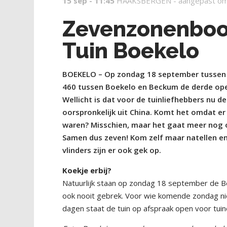
15 sep - 11:45
HAAKSBERGEN -
aangepast om
Zevenzonenboom
Tuin Boekelo
BOEKELO – Op zondag 18 september tussen 1
460 tussen Boekelo en Beckum de derde open 
Wellicht is dat voor de tuinliefhebbers n
oorspronkelijk uit China. Komt het omdat e
waren? Misschien, maar het gaat meer nog
Samen dus zeven! Kom zelf maar natellen en 
vlinders zijn er ook gek op.
Koekje erbij?
Natuurlijk staan op zondag 18 september de Beck
ook nooit gebrek. Voor wie komende zondag nie
dagen staat de tuin op afspraak open voor tuin