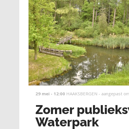
29 mei - 12:00
HAAKSBERGEN -
aangepast om
Zomer publieks
Waterpark