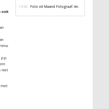
14:50
Foto vd Maand Fotograaf: Anna Jalving
n ook
van
van
amma.
p.p.
t om
 niet
n met