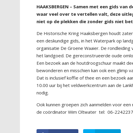
HAAKSBERGEN – Samen met een gids van de 
waar veel over te vertellen valt, deze uitl
niet op de plekken die zonder gids niet b
De Historische Kring Haaksbergen houdt zaterda
een deskundige gids, in het Waterpark op lan
organisatie De Groene Waaier. De rondleiding vo
het landgoed. De gereconstrueerde oude omlo
Een bezoek aan de houtdroogschuur maakt deel
bewonderen en misschien kan ook een glimp v
Dat is inclusief koffie of thee en een bezoek 
10.00 uur bij het veldwerkcentrum aan de Lank
nodig.
Ook kunnen groepen zich aanmelden voor een r
de coördinator Wim Oltwater
tel:
06-2242237