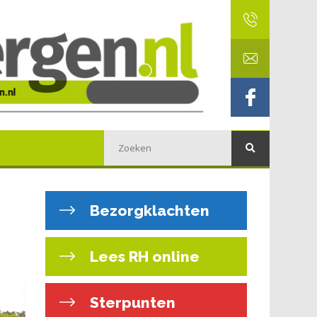
Bezorgklachten
Lees RH online
Sterpunten