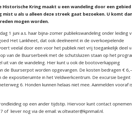
Historische Kring maakt u een wandeling door een gebied
eg mist u als u alleen deze streek gaat bezoeken. U komt da
etreden mogen worden.
g 1 juni a.s. haar bijna-zomer publiekswandeling onder leiding 
dgoed Het Lankheet, dat ook deelneemt in de overkoepelende
ert veelal door een voor het publiek niet vrij toegankelijk deel 
op van de Buurserbeek met de schutsluizen staan op het progr
 uit van de wandeling. Hier kunt u ook de bootoverkapping
an de Buurserpot worden opgevangen. De kosten bedragen € 6,– 
aan de expositieruimte in het Veldwerkcentrum. De excursie begin
heterweg 6. Honden kunnen helaas niet mee. Aanmelden vooraf is
ondleiding op een ander tijdstip. Hiervoor kunt contact opneme
7 of
liever nog via de email: w.oltwater@kpnmail.nl.