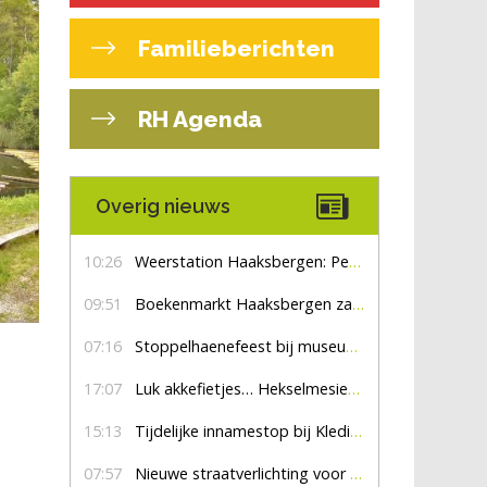
Familieberichten
RH Agenda
Overig nieuws
10:26
Weerstation Haaksbergen: Perioden met zon en droog
09:51
Boekenmarkt Haaksbergen zaterdag 8 augustus, marktplein Haaksbergen
07:16
Stoppelhaenefeest bij museum De Lebbenbrugge
17:07
Luk akkefietjes… HekselmesienHarry
15:13
Tijdelijke innamestop bij Kledingbank Stefania
07:57
Nieuwe straatverlichting voor De Veldmaat en De Pas