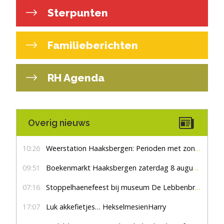
Sterpunten
Familieberichten
RH Agenda
Overig nieuws
10:26
Weerstation Haaksbergen: Perioden met zon en droog
09:51
Boekenmarkt Haaksbergen zaterdag 8 augustus, marktplein Haaksbergen
07:16
Stoppelhaenefeest bij museum De Lebbenbrugge
17:07
Luk akkefietjes… HekselmesienHarry