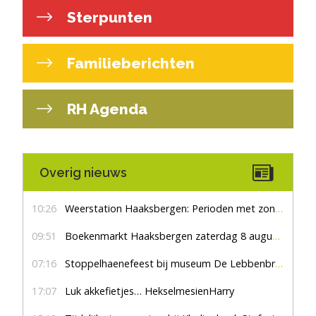
Sterpunten
Familieberichten
RH Agenda
Overig nieuws
10:26
Weerstation Haaksbergen: Perioden met zon en droog
09:51
Boekenmarkt Haaksbergen zaterdag 8 augustus, marktplein Haaksbergen
07:16
Stoppelhaenefeest bij museum De Lebbenbrugge
17:07
Luk akkefietjes… HekselmesienHarry