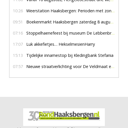
10:26
Weerstation Haaksbergen: Perioden met zon en droog
09:51
Boekenmarkt Haaksbergen zaterdag 8 augustus, marktplein Haaksbergen
07:16
Stoppelhaenefeest bij museum De Lebbenbrugge
17:07
Luk akkefietjes… HekselmesienHarry
15:13
Tijdelijke innamestop bij Kledingbank Stefania
07:57
Nieuwe straatverlichting voor De Veldmaat en De Pas