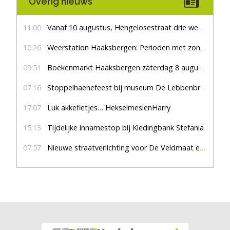
Overig nieuws
11:00
Vanaf 10 augustus, Hengelosestraat drie weken dicht voor doorgaand verkeer
10:26
Weerstation Haaksbergen: Perioden met zon en droog
09:51
Boekenmarkt Haaksbergen zaterdag 8 augustus, marktplein Haaksbergen
07:16
Stoppelhaenefeest bij museum De Lebbenbrugge
17:07
Luk akkefietjes… HekselmesienHarry
15:13
Tijdelijke innamestop bij Kledingbank Stefania
07:57
Nieuwe straatverlichting voor De Veldmaat en De Pas