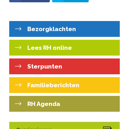
Bezorgklachten
Lees RH online
Sterpunten
Familieberichten
RH Agenda