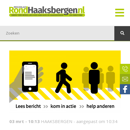
03 mrt - 10:13
HAAKSBERGEN -
aangepast om 10:34