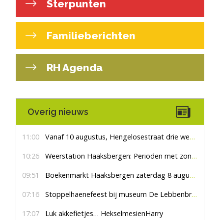
Sterpunten
Familieberichten
RH Agenda
Overig nieuws
11:00
Vanaf 10 augustus, Hengelosestraat drie weken dicht voor doorgaand verkeer
10:26
Weerstation Haaksbergen: Perioden met zon en droog
09:51
Boekenmarkt Haaksbergen zaterdag 8 augustus, marktplein Haaksbergen
07:16
Stoppelhaenefeest bij museum De Lebbenbrugge
17:07
Luk akkefietjes… HekselmesienHarry