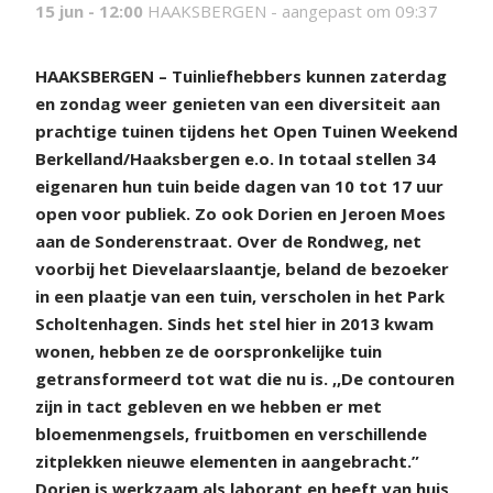
15 jun - 12:00
HAAKSBERGEN -
aangepast om 09:37
H
AAKSBERGEN – Tuinliefhebbers kunnen zaterdag
en zondag weer genieten van een diversiteit aan
prachtige tuinen tijdens het Open Tuinen Weekend
Berkelland/Haaksbergen e.o. In totaal stellen 34
eigenaren hun tuin beide dagen van 10 tot 17 uur
open voor publiek. Zo ook Dorien en Jeroen Moes
aan de Sonderenstraat. Over de Rondweg, net
voorbij het Dievelaarslaantje, beland de bezoeker
in een plaatje van een tuin, verscholen in het Park
Scholtenhagen. Sinds het stel hier in 2013 kwam
wonen, hebben ze de oorspronkelijke tuin
getransformeerd tot wat die nu is. ,,De contouren
zijn in tact gebleven en we hebben er met
bloemenmengsels, fruitbomen en verschillende
zitplekken nieuwe elementen in aangebracht.”
Dorien is werkzaam als laborant en heeft van huis