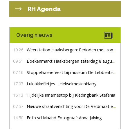
RH Agenda
Overig nieuws
10:26
Weerstation Haaksbergen: Perioden met zon en droog
09:51
Boekenmarkt Haaksbergen zaterdag 8 augustus, marktplein Haaksbergen
07:16
Stoppelhaenefeest bij museum De Lebbenbrugge
17:07
Luk akkefietjes… HekselmesienHarry
15:13
Tijdelijke innamestop bij Kledingbank Stefania
07:57
Nieuwe straatverlichting voor De Veldmaat en De Pas
14:50
Foto vd Maand Fotograaf: Anna Jalving