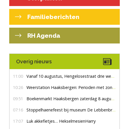
Familieberichten
RH Agenda
Overig nieuws
11:00
Vanaf 10 augustus, Hengelosestraat drie weken dicht voor doorgaand verkeer
10:26
Weerstation Haaksbergen: Perioden met zon en droog
09:51
Boekenmarkt Haaksbergen zaterdag 8 augustus, marktplein Haaksbergen
07:16
Stoppelhaenefeest bij museum De Lebbenbrugge
17:07
Luk akkefietjes… HekselmesienHarry