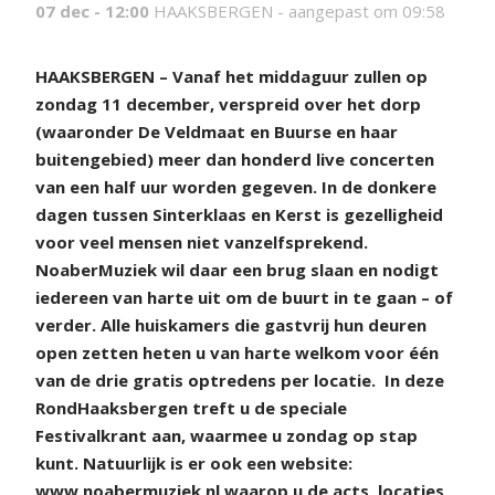
07 dec - 12:00
HAAKSBERGEN -
aangepast om 09:58
H
AAKSBERGEN – Vanaf het middaguur zullen op
zondag 11 december, verspreid over het dorp
(waaronder De Veldmaat en Buurse en haar
buitengebied) meer dan honderd live concerten
van een half uur worden gegeven. In de donkere
dagen tussen Sinterklaas en Kerst is gezelligheid
voor veel mensen niet vanzelfsprekend.
NoaberMuziek wil daar een brug slaan en nodigt
iedereen van harte uit om de buurt in te gaan – of
verder. Alle huiskamers die gastvrij hun deuren
open zetten heten u van harte welkom voor één
van de drie gratis optredens per locatie.
In deze
RondHaaksbergen treft u de speciale
Festivalkrant aan, waarmee u zondag op stap
kunt. Natuurlijk is er ook een website:
www.noabermuziek.nl waarop u de acts, locaties