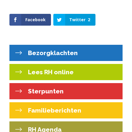
Facebook
Twitter
2
Bezorgklachten
Lees RH online
Sterpunten
Familieberichten
RH Agenda