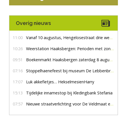
Overig nieuws
11:00
Vanaf 10 augustus, Hengelosestraat drie weken dicht voor doorgaand verkeer
10:26
Weerstation Haaksbergen: Perioden met zon en droog
09:51
Boekenmarkt Haaksbergen zaterdag 8 augustus, marktplein Haaksbergen
07:16
Stoppelhaenefeest bij museum De Lebbenbrugge
17:07
Luk akkefietjes… HekselmesienHarry
15:13
Tijdelijke innamestop bij Kledingbank Stefania
07:57
Nieuwe straatverlichting voor De Veldmaat en De Pas