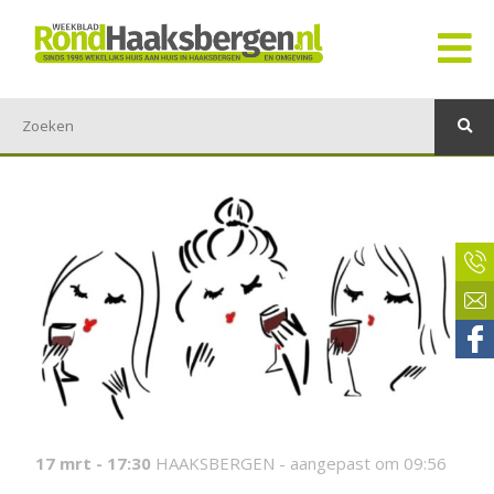
17 mrt - 17:30
HAAKSBERGEN -
aangepast om 09:56