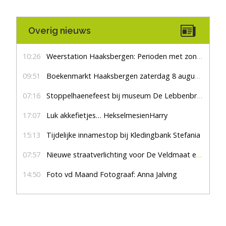
Overig nieuws
10:26
Weerstation Haaksbergen: Perioden met zon en droog
09:51
Boekenmarkt Haaksbergen zaterdag 8 augustus, marktplein Haaksbergen
07:16
Stoppelhaenefeest bij museum De Lebbenbrugge
17:07
Luk akkefietjes… HekselmesienHarry
15:13
Tijdelijke innamestop bij Kledingbank Stefania
07:57
Nieuwe straatverlichting voor De Veldmaat en De Pas
14:50
Foto vd Maand Fotograaf: Anna Jalving