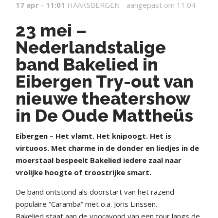
17 apr - 11:01
HAAKSBERGEN -
aangepast om 11:04
23 mei –
Nederlandstalige
band Bakelied in
Eibergen Try-out van
nieuwe theatershow
in De Oude Mattheüs
E
ibergen – Het vlamt. Het knipoogt. Het is
virtuoos. Met charme in de donder en liedjes in de
moerstaal bespeelt Bakelied iedere zaal naar
vrolijke hoogte of troostrijke smart.
De band ontstond als doorstart van het razend
populaire “Caramba” met o.a. Joris Linssen.
Bakelied staat aan de vooravond van een tour langs de