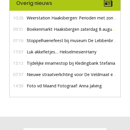
Overig nieuws
10:26
Weerstation Haaksbergen: Perioden met zon en droog
09:51
Boekenmarkt Haaksbergen zaterdag 8 augustus, marktplein Haaksbergen
07:16
Stoppelhaenefeest bij museum De Lebbenbrugge
17:07
Luk akkefietjes… HekselmesienHarry
15:13
Tijdelijke innamestop bij Kledingbank Stefania
07:57
Nieuwe straatverlichting voor De Veldmaat en De Pas
14:50
Foto vd Maand Fotograaf: Anna Jalving