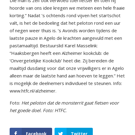
Die man is zelf ook verwoed toerfietser en toen hij
hoorde van ons idee kregen we meteen een hele fraaie
korting.” Nadat ’s ochtends rond vijven het startschot
valt, is het de bedoeling dat het peloton rond een uur
of negen weer thuis is. ’s Avonds worden tijdens de
laatste pauze in Agelo de krachten aangevuld met een
pastamaaltijd. Bestuurslid Karel Masselink:
“Haaksbergen heeft een Alzheimer kookclub: de
‘Onvergetelijke Kookclub’ heet die. Zij bereiden de
maaltijd dusdanig voor dat onze vrijwilligers er in Agelo
alleen maar de laatste hand aan hoeven te leggen.” Het
is mogelijk de deelnemers individueel te steunen. Info:
www.htfc.nl/alzheimer.
Foto:
Het peloton dat de monsterrit gaat fietsen voor
het goede doel. Foto: HTFC.
Facebook
Twitter