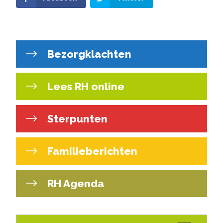
Bezorgklachten
Lees RH online
Sterpunten
Familieberichten
RH Agenda