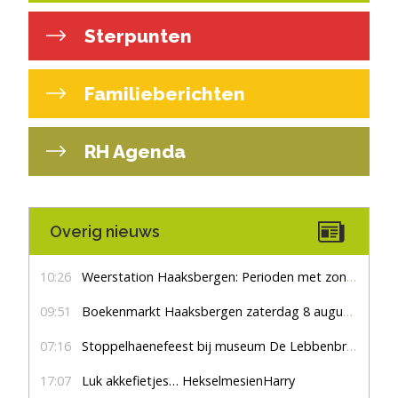
Sterpunten
Familieberichten
RH Agenda
Overig nieuws
10:26
Weerstation Haaksbergen: Perioden met zon en droog
09:51
Boekenmarkt Haaksbergen zaterdag 8 augustus, marktplein Haaksbergen
07:16
Stoppelhaenefeest bij museum De Lebbenbrugge
17:07
Luk akkefietjes… HekselmesienHarry