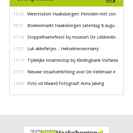
10:26
Weerstation Haaksbergen: Perioden met zon en droog
09:51
Boekenmarkt Haaksbergen zaterdag 8 augustus, marktplein Haaksbergen
07:16
Stoppelhaenefeest bij museum De Lebbenbrugge
17:07
Luk akkefietjes… HekselmesienHarry
15:13
Tijdelijke innamestop bij Kledingbank Stefania
07:57
Nieuwe straatverlichting voor De Veldmaat en De Pas
14:50
Foto vd Maand Fotograaf: Anna Jalving