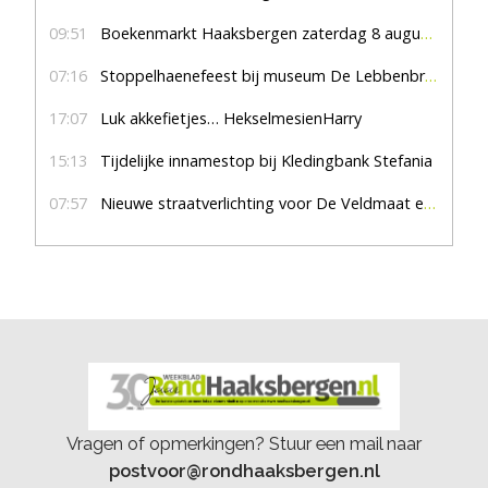
09:51
Boekenmarkt Haaksbergen zaterdag 8 augustus, marktplein Haaksbergen
07:16
Stoppelhaenefeest bij museum De Lebbenbrugge
17:07
Luk akkefietjes… HekselmesienHarry
15:13
Tijdelijke innamestop bij Kledingbank Stefania
07:57
Nieuwe straatverlichting voor De Veldmaat en De Pas
Vragen of opmerkingen? Stuur een mail naar
postvoor@rondhaaksbergen.nl