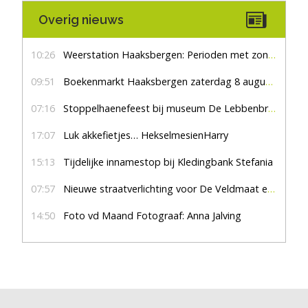
Overig nieuws
10:26
Weerstation Haaksbergen: Perioden met zon en droog
09:51
Boekenmarkt Haaksbergen zaterdag 8 augustus, marktplein Haaksbergen
07:16
Stoppelhaenefeest bij museum De Lebbenbrugge
17:07
Luk akkefietjes… HekselmesienHarry
15:13
Tijdelijke innamestop bij Kledingbank Stefania
07:57
Nieuwe straatverlichting voor De Veldmaat en De Pas
14:50
Foto vd Maand Fotograaf: Anna Jalving