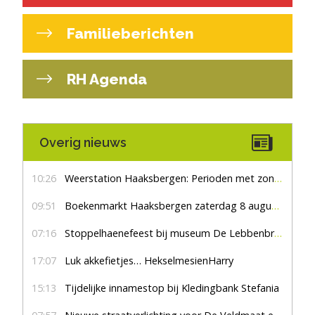
Familieberichten
RH Agenda
Overig nieuws
10:26
Weerstation Haaksbergen: Perioden met zon en droog
09:51
Boekenmarkt Haaksbergen zaterdag 8 augustus, marktplein Haaksbergen
07:16
Stoppelhaenefeest bij museum De Lebbenbrugge
17:07
Luk akkefietjes… HekselmesienHarry
15:13
Tijdelijke innamestop bij Kledingbank Stefania