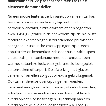
duurzaamheid. Ze presenteren met trots de
nieuwste demomodellen!
Nu een mooie lente-actie: bij aankoop van een tuinkas
twee accessoires naar keuze, bijvoorbeeld een
hordeur, werktafel, extra dakraam of een regenton
t.w.v. €450,00 gratis! In de showroom zijn de nieuwste
modellen overkappingen in verschillende prijsklassen
neergezet. Kubistische overkappingen zijn steeds
populairder en kenmerken zich door hun strakke lijnen
en uitstraling. In combinatie met hout ontstaat een
warme, natuurlijke look, vaak gebruikt als loungeplek,
buitenkeuken of carport. De afwerking met glazen
panelen of lamellen zorgt voor extra gebruiksgemak.
Ook zijn er diverse overkappingen en wanden,
variërend van glazen schuifwanden, steellook wanden,
schuifpuien, vouwwanden en vouwdaken tot lamellen
overkappingen te bezichtigen. Bij aankoop van een
overkapping krijg je een ledspotset t.w.v. €559,00