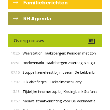
Familieberichten
RH Agenda
Overig nieuws
10:26
Weerstation Haaksbergen: Perioden met zon en droog
09:51
Boekenmarkt Haaksbergen zaterdag 8 augustus, marktplein Haaksbergen
07:16
Stoppelhaenefeest bij museum De Lebbenbrugge
17:07
Luk akkefietjes… HekselmesienHarry
15:13
Tijdelijke innamestop bij Kledingbank Stefania
07:57
Nieuwe straatverlichting voor De Veldmaat en De Pas