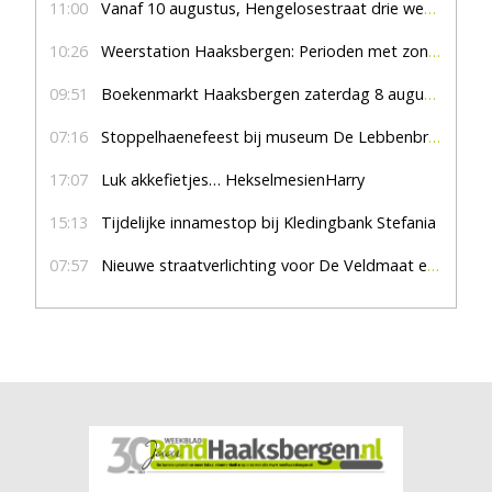
11:00
Vanaf 10 augustus, Hengelosestraat drie weken dicht voor doorgaand verkeer
10:26
Weerstation Haaksbergen: Perioden met zon en droog
09:51
Boekenmarkt Haaksbergen zaterdag 8 augustus, marktplein Haaksbergen
07:16
Stoppelhaenefeest bij museum De Lebbenbrugge
17:07
Luk akkefietjes… HekselmesienHarry
15:13
Tijdelijke innamestop bij Kledingbank Stefania
07:57
Nieuwe straatverlichting voor De Veldmaat en De Pas