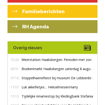
Familieberichten
RH Agenda
Overig nieuws
10:26
Weerstation Haaksbergen: Perioden met zon en droog
09:51
Boekenmarkt Haaksbergen zaterdag 8 augustus, marktplein Haaksbergen
07:16
Stoppelhaenefeest bij museum De Lebbenbrugge
17:07
Luk akkefietjes… HekselmesienHarry
15:13
Tijdelijke innamestop bij Kledingbank Stefania