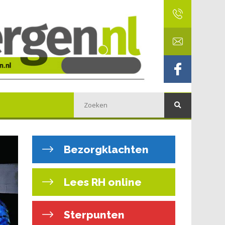
Bezorgklachten
Lees RH online
Sterpunten