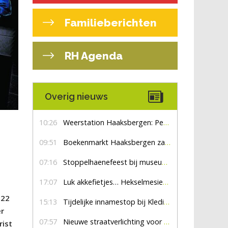
Familieberichten
RH Agenda
Overig nieuws
10:26
Weerstation Haaksbergen: Perioden met zon en droog
09:51
Boekenmarkt Haaksbergen zaterdag 8 augustus, marktplein Haaksbergen
07:16
Stoppelhaenefeest bij museum De Lebbenbrugge
17:07
Luk akkefietjes… HekselmesienHarry
022
15:13
Tijdelijke innamestop bij Kledingbank Stefania
er
07:57
Nieuwe straatverlichting voor De Veldmaat en De Pas
rist