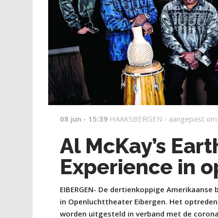
08 jun - 15:39
HAAKSBERGEN -
aangepast om
Al McKay’s Eart
Experience in 
EIBERGEN- De dertienkoppige Amerikaanse ban
in Openluchttheater Eibergen. Het optreden
worden uitgesteld in verband met de corona