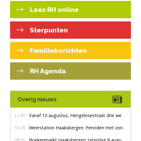
Lees RH online
Sterpunten
Familieberichten
RH Agenda
Overig nieuws
11:00
Vanaf 10 augustus, Hengelosestraat drie weken dicht voor doorgaand verkeer
10:26
Weerstation Haaksbergen: Perioden met zon en droog
09:51
Boekenmarkt Haaksbergen zaterdag 8 augustus, marktplein Haaksbergen