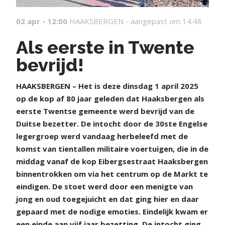
02 apr - 12:00
HAAKSBERGEN -
aangepast om 14:48
Als eerste in Twente
bevrijd!
H
AAKSBERGEN – Het is deze dinsdag 1 april 2025
op de kop af 80 jaar geleden dat Haaksbergen als
eerste Twentse gemeente werd bevrijd van de
Duitse bezetter. De intocht door de 30ste Engelse
legergroep werd vandaag herbeleefd met de
komst van tientallen militaire voertuigen, die in de
middag vanaf de kop Eibergsestraat Haaksbergen
binnentrokken om via het centrum op de Markt te
eindigen. De stoet werd door een menigte van
jong en oud toegejuicht en dat ging hier en daar
gepaard met de nodige emoties. Eindelijk kwam er
een einde aan vijf jaar bezetting. De intocht ging