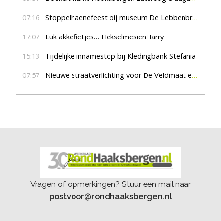
07:16
Stoppelhaenefeest bij museum De Lebbenbrugge
17:07
Luk akkefietjes… HekselmesienHarry
15:13
Tijdelijke innamestop bij Kledingbank Stefania
07:57
Nieuwe straatverlichting voor De Veldmaat en De Pas
Vragen of opmerkingen? Stuur een mail naar
postvoor@rondhaaksbergen.nl