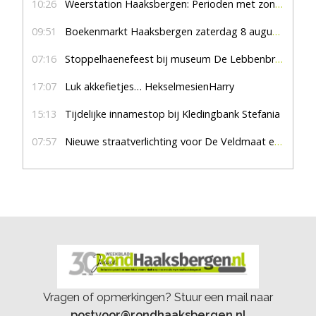
10:26
Weerstation Haaksbergen: Perioden met zon en droog
09:51
Boekenmarkt Haaksbergen zaterdag 8 augustus, marktplein Haaksbergen
07:16
Stoppelhaenefeest bij museum De Lebbenbrugge
17:07
Luk akkefietjes… HekselmesienHarry
15:13
Tijdelijke innamestop bij Kledingbank Stefania
07:57
Nieuwe straatverlichting voor De Veldmaat en De Pas
Vragen of opmerkingen? Stuur een mail naar
postvoor@rondhaaksbergen.nl