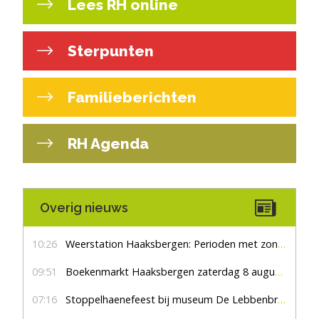
Lees RH online
Sterpunten
Familieberichten
RH Agenda
Overig nieuws
10:26
Weerstation Haaksbergen: Perioden met zon en droog
09:51
Boekenmarkt Haaksbergen zaterdag 8 augustus, marktplein Haaksbergen
07:16
Stoppelhaenefeest bij museum De Lebbenbrugge