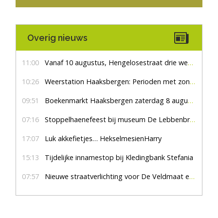
Overig nieuws
11:00
Vanaf 10 augustus, Hengelosestraat drie weken dicht voor doorgaand verkeer
10:26
Weerstation Haaksbergen: Perioden met zon en droog
09:51
Boekenmarkt Haaksbergen zaterdag 8 augustus, marktplein Haaksbergen
07:16
Stoppelhaenefeest bij museum De Lebbenbrugge
17:07
Luk akkefietjes… HekselmesienHarry
15:13
Tijdelijke innamestop bij Kledingbank Stefania
07:57
Nieuwe straatverlichting voor De Veldmaat en De Pas