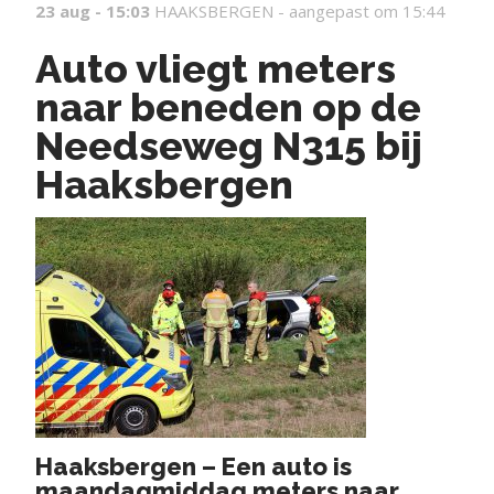
23 aug - 15:03
HAAKSBERGEN -
aangepast om 15:44
Auto vliegt meters
naar beneden op de
Needseweg N315 bij
Haaksbergen
Haaksbergen – Een auto is
maandagmiddag meters naar