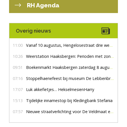
RH Agenda
Overig nieuws
11:00
Vanaf 10 augustus, Hengelosestraat drie weken dicht voor doorgaand verkeer
10:26
Weerstation Haaksbergen: Perioden met zon en droog
09:51
Boekenmarkt Haaksbergen zaterdag 8 augustus, marktplein Haaksbergen
07:16
Stoppelhaenefeest bij museum De Lebbenbrugge
17:07
Luk akkefietjes… HekselmesienHarry
15:13
Tijdelijke innamestop bij Kledingbank Stefania
07:57
Nieuwe straatverlichting voor De Veldmaat en De Pas