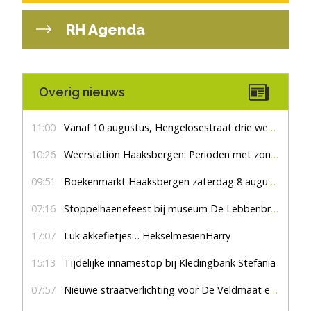
RH Agenda
Overig nieuws
11:00
Vanaf 10 augustus, Hengelosestraat drie weken dicht voor doorgaand verkeer
10:26
Weerstation Haaksbergen: Perioden met zon en droog
09:51
Boekenmarkt Haaksbergen zaterdag 8 augustus, marktplein Haaksbergen
07:16
Stoppelhaenefeest bij museum De Lebbenbrugge
17:07
Luk akkefietjes… HekselmesienHarry
15:13
Tijdelijke innamestop bij Kledingbank Stefania
07:57
Nieuwe straatverlichting voor De Veldmaat en De Pas