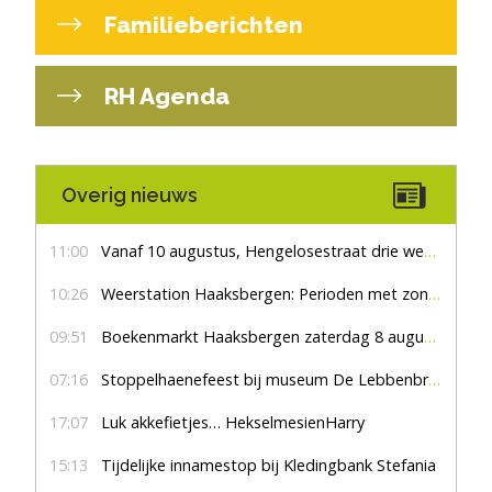
Familieberichten
RH Agenda
Overig nieuws
11:00
Vanaf 10 augustus, Hengelosestraat drie weken dicht voor doorgaand verkeer
10:26
Weerstation Haaksbergen: Perioden met zon en droog
09:51
Boekenmarkt Haaksbergen zaterdag 8 augustus, marktplein Haaksbergen
07:16
Stoppelhaenefeest bij museum De Lebbenbrugge
17:07
Luk akkefietjes… HekselmesienHarry
15:13
Tijdelijke innamestop bij Kledingbank Stefania