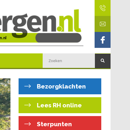
Bezorgklachten
Lees RH online
Sterpunten