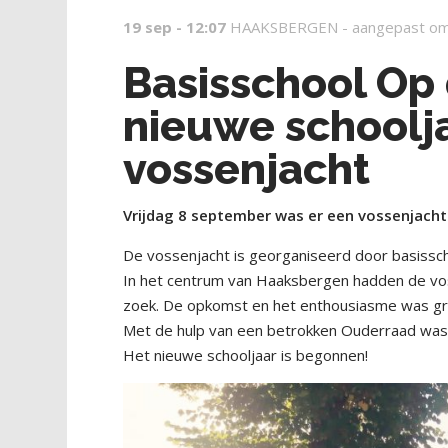
19 sep - 12:07
HAAKSBERGEN -
aangepast om
Basisschool Op 
nieuwe schoolj
vossenjacht
Vrijdag 8 september was er een vossenjacht
De vossenjacht is georganiseerd door basissc
In het centrum van Haaksbergen hadden de vos
zoek. De opkomst en het enthousiasme was groot
Met de hulp van een betrokken Ouderraad was e
Het nieuwe schooljaar is begonnen!