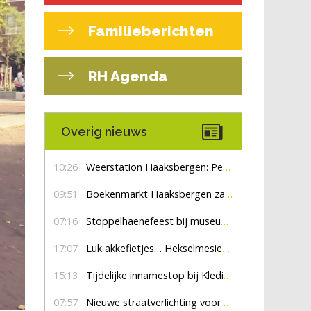
Familieberichten
RH Agenda
Overig nieuws
10:26
Weerstation Haaksbergen: Perioden met zon en droog
09:51
Boekenmarkt Haaksbergen zaterdag 8 augustus, marktplein Haaksbergen
07:16
Stoppelhaenefeest bij museum De Lebbenbrugge
17:07
Luk akkefietjes… HekselmesienHarry
15:13
Tijdelijke innamestop bij Kledingbank Stefania
07:57
Nieuwe straatverlichting voor De Veldmaat en De Pas