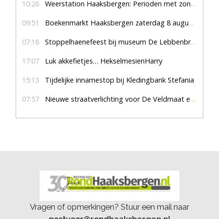
10:26
Weerstation Haaksbergen: Perioden met zon en droog
09:51
Boekenmarkt Haaksbergen zaterdag 8 augustus, marktplein Haaksbergen
07:16
Stoppelhaenefeest bij museum De Lebbenbrugge
17:07
Luk akkefietjes… HekselmesienHarry
15:13
Tijdelijke innamestop bij Kledingbank Stefania
07:57
Nieuwe straatverlichting voor De Veldmaat en De Pas
Vragen of opmerkingen? Stuur een mail naar
postvoor@rondhaaksbergen.nl