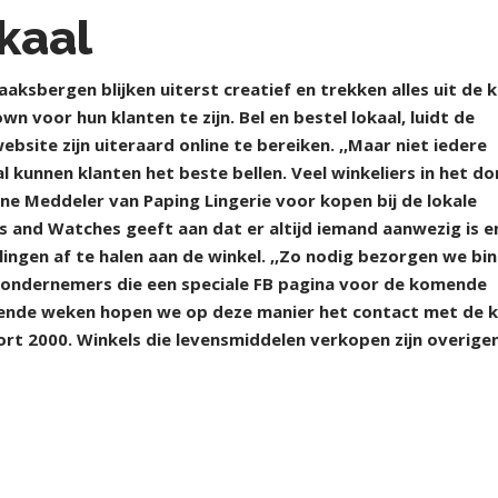
okaal
sbergen blijken uiterst creatief en trekken alles uit de 
 voor hun klanten te zijn. Bel en bestel lokaal, luidt de
ite zijn uiteraard online te bereiken. ,,Maar niet iedere
l kunnen klanten het beste bellen. Veel winkeliers in het do
Ine Meddeler van Paping Lingerie voor kopen bij de lokale
 and Watches geeft aan dat er altijd iemand aanwezig is e
lingen af te halen aan de winkel. ,,Zo nodig bezorgen we bi
umondernemers die een speciale FB pagina voor de komende
nde weken hopen we op deze manier het contact met de k
rt 2000. Winkels die levensmiddelen verkopen zijn overige