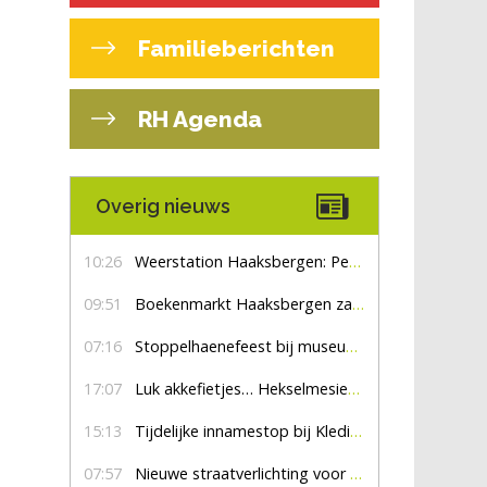
Familieberichten
RH Agenda
Overig nieuws
10:26
Weerstation Haaksbergen: Perioden met zon en droog
09:51
Boekenmarkt Haaksbergen zaterdag 8 augustus, marktplein Haaksbergen
07:16
Stoppelhaenefeest bij museum De Lebbenbrugge
17:07
Luk akkefietjes… HekselmesienHarry
15:13
Tijdelijke innamestop bij Kledingbank Stefania
07:57
Nieuwe straatverlichting voor De Veldmaat en De Pas