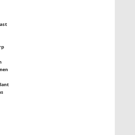
kast
rp
n
nnen
lant
ns