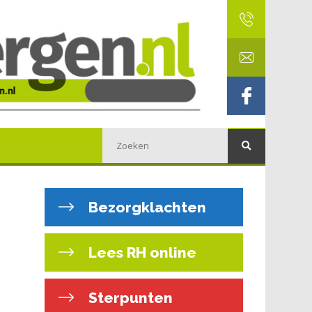
Bezorgklachten
Lees RH online
Sterpunten