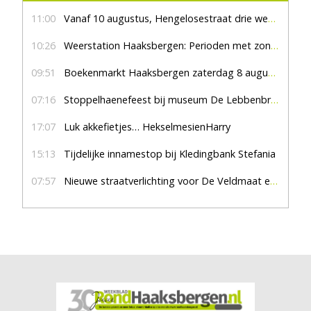
11:00
Vanaf 10 augustus, Hengelosestraat drie weken dicht voor doorgaand verkeer
10:26
Weerstation Haaksbergen: Perioden met zon en droog
09:51
Boekenmarkt Haaksbergen zaterdag 8 augustus, marktplein Haaksbergen
07:16
Stoppelhaenefeest bij museum De Lebbenbrugge
17:07
Luk akkefietjes… HekselmesienHarry
15:13
Tijdelijke innamestop bij Kledingbank Stefania
07:57
Nieuwe straatverlichting voor De Veldmaat en De Pas