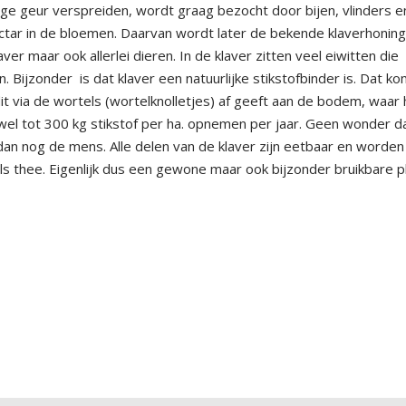
ge geur verspreiden, wordt graag bezocht door bijen, vlinders e
ar in de bloemen. Daarvan wordt later de bekende klaverhonin
er maar ook allerlei dieren. In de klaver zitten veel eiwitten die
n.
Bijzonder
is dat klaver een natuurlijke stikstofbinder is. Dat k
it via de wortels (wortelknolletjes) af geeft aan de bodem, waar 
wel tot 300 kg stikstof per ha. opnemen per jaar. Geen wonder d
dan nog de mens. Alle delen van de klaver zijn eetbaar en worden
ls thee.
Eigenlijk dus een gewone maar ook bijzonder bruikbare p