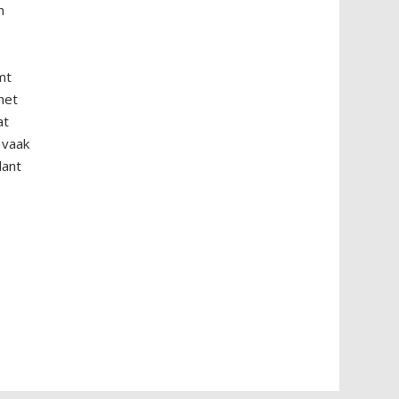
n
g
omt
het
at
 vaak
lant