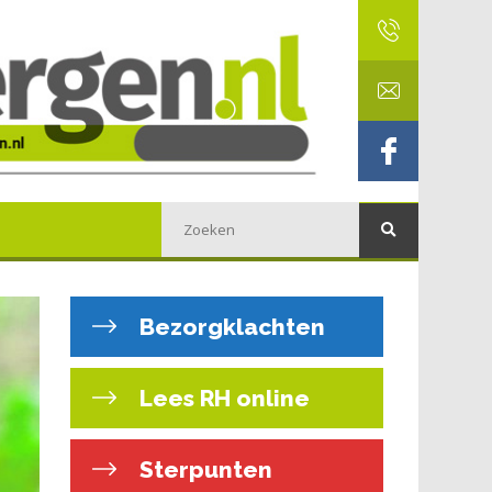
Bezorgklachten
Lees RH online
Sterpunten