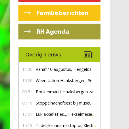
Familieberichten
RH Agenda
Overig nieuws
11:00
Vanaf 10 augustus, Hengelosestraat drie weken dicht voor doorgaand verkeer
10:26
Weerstation Haaksbergen: Perioden met zon en droog
09:51
Boekenmarkt Haaksbergen zaterdag 8 augustus, marktplein Haaksbergen
07:16
Stoppelhaenefeest bij museum De Lebbenbrugge
17:07
Luk akkefietjes… HekselmesienHarry
15:13
Tijdelijke innamestop bij Kledingbank Stefania