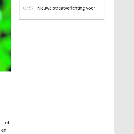
07:57
Nieuwe straatverlichting voor De Veldmaat en De Pas
t tot
n en