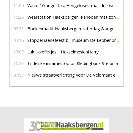
11:00
Vanaf 10 augustus, Hengelosestraat drie weken dicht voor doorgaand verkeer
10:26
Weerstation Haaksbergen: Perioden met zon en droog
09:51
Boekenmarkt Haaksbergen zaterdag 8 augustus, marktplein Haaksbergen
07:16
Stoppelhaenefeest bij museum De Lebbenbrugge
17:07
Luk akkefietjes… HekselmesienHarry
15:13
Tijdelijke innamestop bij Kledingbank Stefania
07:57
Nieuwe straatverlichting voor De Veldmaat en De Pas