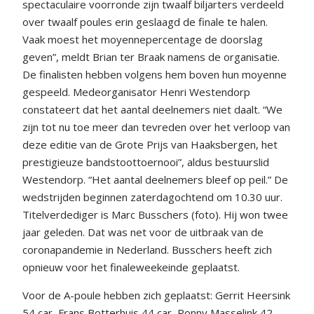
spectaculaire voorronde zijn twaalf biljarters verdeeld
over twaalf poules erin geslaagd de finale te halen.
Vaak moest het moyennepercentage de doorslag
geven”, meldt Brian ter Braak namens de organisatie.
De finalisten hebben volgens hem boven hun moyenne
gespeeld. Medeorganisator Henri Westendorp
constateert dat het aantal deelnemers niet daalt. “We
zijn tot nu toe meer dan tevreden over het verloop van
deze editie van de Grote Prijs van Haaksbergen, het
prestigieuze bandstoottoernooi”, aldus bestuurslid
Westendorp. “Het aantal deelnemers bleef op peil.” De
wedstrijden beginnen zaterdagochtend om 10.30 uur.
Titelverdediger is Marc Busschers (foto). Hij won twee
jaar geleden. Dat was net voor de uitbraak van de
coronapandemie in Nederland. Busschers heeft zich
opnieuw voor het finaleweekeinde geplaatst.
Voor de A-poule hebben zich geplaatst: Gerrit Heersink
54 car, Frans Botterhuis 44 car, Ronny Masselink 42