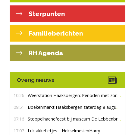
Sterpunten
Familieberichten
RH Agenda
Overig nieuws
10:26
Weerstation Haaksbergen: Perioden met zon en droog
09:51
Boekenmarkt Haaksbergen zaterdag 8 augustus, marktplein Haaksbergen
07:16
Stoppelhaenefeest bij museum De Lebbenbrugge
17:07
Luk akkefietjes… HekselmesienHarry