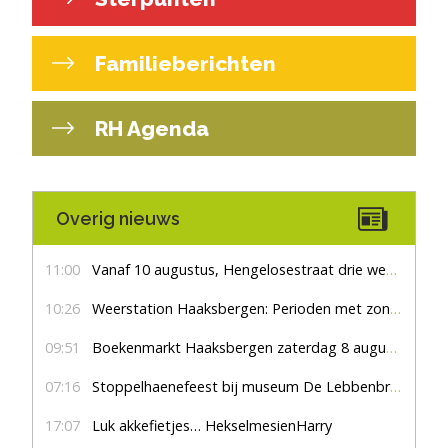
Familieberichten
RH Agenda
Overig nieuws
11:00
Vanaf 10 augustus, Hengelosestraat drie weken dicht voor doorgaand verkeer
10:26
Weerstation Haaksbergen: Perioden met zon en droog
09:51
Boekenmarkt Haaksbergen zaterdag 8 augustus, marktplein Haaksbergen
07:16
Stoppelhaenefeest bij museum De Lebbenbrugge
17:07
Luk akkefietjes… HekselmesienHarry