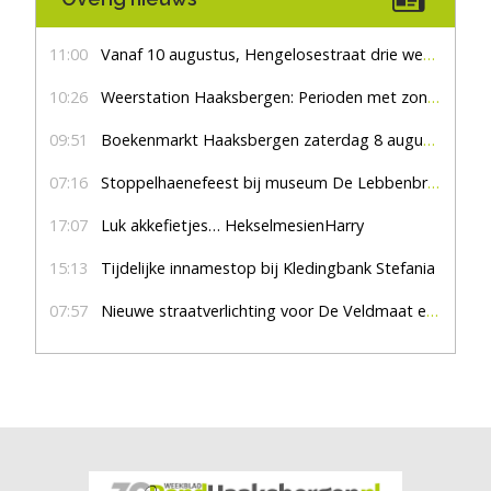
11:00
Vanaf 10 augustus, Hengelosestraat drie weken dicht voor doorgaand verkeer
10:26
Weerstation Haaksbergen: Perioden met zon en droog
09:51
Boekenmarkt Haaksbergen zaterdag 8 augustus, marktplein Haaksbergen
07:16
Stoppelhaenefeest bij museum De Lebbenbrugge
17:07
Luk akkefietjes… HekselmesienHarry
15:13
Tijdelijke innamestop bij Kledingbank Stefania
07:57
Nieuwe straatverlichting voor De Veldmaat en De Pas