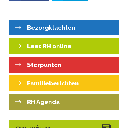
Bezorgklachten
Lees RH online
Sterpunten
Familieberichten
RH Agenda
Overig nieuws