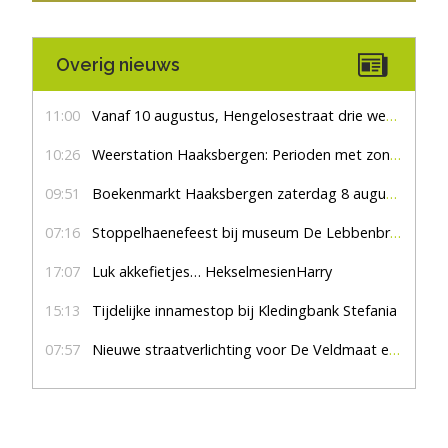
Overig nieuws
11:00
Vanaf 10 augustus, Hengelosestraat drie weken dicht voor doorgaand verkeer
10:26
Weerstation Haaksbergen: Perioden met zon en droog
09:51
Boekenmarkt Haaksbergen zaterdag 8 augustus, marktplein Haaksbergen
07:16
Stoppelhaenefeest bij museum De Lebbenbrugge
17:07
Luk akkefietjes… HekselmesienHarry
15:13
Tijdelijke innamestop bij Kledingbank Stefania
07:57
Nieuwe straatverlichting voor De Veldmaat en De Pas