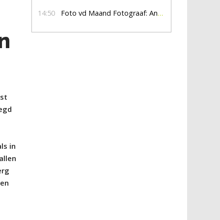
14:50
Foto vd Maand Fotograaf: Anna Jalving
an
ust
zegd
ls in
allen
erg
 en