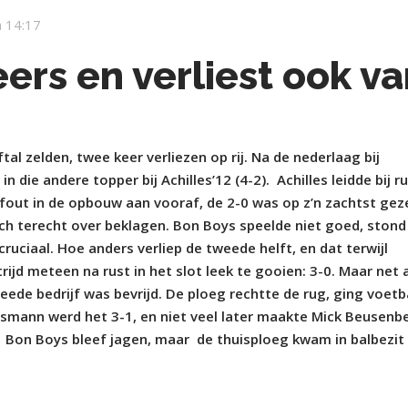
 14:17
ers en verliest ook v
l zelden, twee keer verliezen op rij. Na de nederlaag bij
die andere topper bij Achilles’12 (4-2). Achilles leidde bij r
n fout in de opbouw aan vooraf, de 2-0 was op z’n zachtst ge
ch terecht over beklagen. Bon Boys speelde niet goed, stond
uciaal. Hoe anders verliep de tweede helft, en dat terwijl
trijd meteen na rust in het slot leek te gooien: 3-0. Maar net a
eede bedrijf was bevrijd. De ploeg rechtte de rug, ging voetb
rsmann werd het 3-1, en niet veel later maakte Mick Beusenb
 Bon Boys bleef jagen, maar de thuisploeg kwam in balbezit