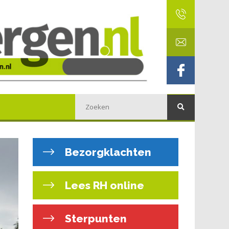
Bezorgklachten
Lees RH online
Sterpunten