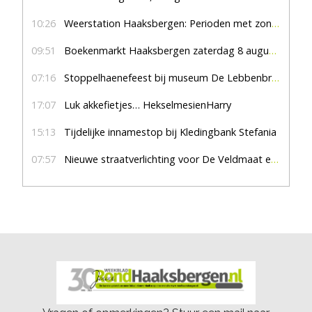
10:26
Weerstation Haaksbergen: Perioden met zon en droog
09:51
Boekenmarkt Haaksbergen zaterdag 8 augustus, marktplein Haaksbergen
07:16
Stoppelhaenefeest bij museum De Lebbenbrugge
17:07
Luk akkefietjes… HekselmesienHarry
15:13
Tijdelijke innamestop bij Kledingbank Stefania
07:57
Nieuwe straatverlichting voor De Veldmaat en De Pas