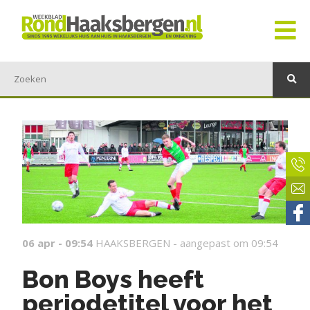
06 apr - 09:54
HAAKSBERGEN -
aangepast om 09:54
Bon Boys heeft
periodetitel voor het