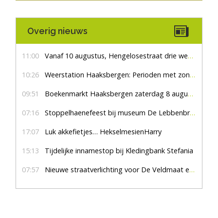
Overig nieuws
11:00
Vanaf 10 augustus, Hengelosestraat drie weken dicht voor doorgaand verkeer
10:26
Weerstation Haaksbergen: Perioden met zon en droog
09:51
Boekenmarkt Haaksbergen zaterdag 8 augustus, marktplein Haaksbergen
07:16
Stoppelhaenefeest bij museum De Lebbenbrugge
17:07
Luk akkefietjes… HekselmesienHarry
15:13
Tijdelijke innamestop bij Kledingbank Stefania
07:57
Nieuwe straatverlichting voor De Veldmaat en De Pas