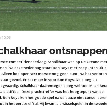
 10:53
Schalkhaar ontsnappe
rste competitienederlaag. Schalkhaar was op De Greune met
eman. Na deze nederlaag staat Bon Boys met zes punten uit d
 J. Alleen koploper NEO morste nog geen punt. Na het verloren
zuur gevoel. Er zat meer in voor Bon Boys. De ploeg uit
lagvaardig. Schalkhaar daarentegen sloeg wel toe. Milan Be
aie stiftbal. Deze prachttreffer was het hoogtepunt van de
d. Bon Boys kon het goede spel na de pauze niet consolideren
ut in het eerste elftal. Hij kwam als wisselspeler in de tweed