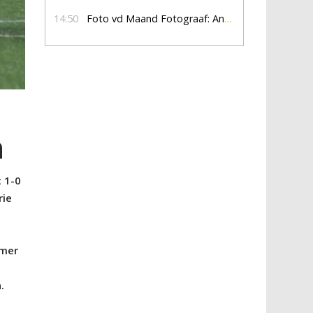
14:50
Foto vd Maand Fotograaf: Anna Jalving
n
 1-0
rie
umer
.
e