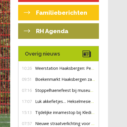
Familieberichten
RH Agenda
Overig nieuws
10:26
Weerstation Haaksbergen: Perioden met zon en droog
09:51
Boekenmarkt Haaksbergen zaterdag 8 augustus, marktplein Haaksbergen
07:16
Stoppelhaenefeest bij museum De Lebbenbrugge
17:07
Luk akkefietjes… HekselmesienHarry
15:13
Tijdelijke innamestop bij Kledingbank Stefania
07:57
Nieuwe straatverlichting voor De Veldmaat en De Pas