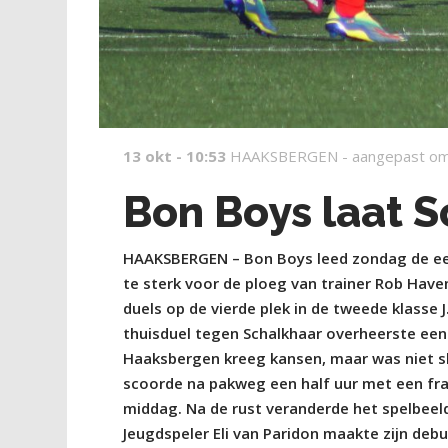
13 okt - 10:53
HAAKSBERGEN -
aangepast om
Bon Boys laat 
HAAKSBERGEN – Bon Boys leed zondag de ee
te sterk voor de ploeg van trainer Rob Hav
duels op de vierde plek in de tweede klasse
thuisduel tegen Schalkhaar overheerste een 
Haaksbergen kreeg kansen, maar was niet s
scoorde na pakweg een half uur met een fra
middag. Na de rust veranderde het spelbeel
Jeugdspeler Eli van Paridon maakte zijn debu