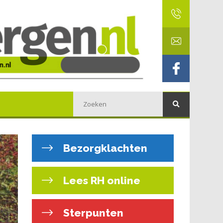
Bezorgklachten
Lees RH online
Sterpunten