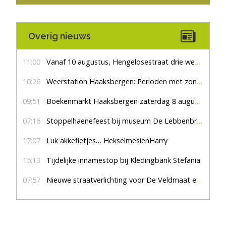
Overig nieuws
11:00
Vanaf 10 augustus, Hengelosestraat drie weken dicht voor doorgaand verkeer
10:26
Weerstation Haaksbergen: Perioden met zon en droog
09:51
Boekenmarkt Haaksbergen zaterdag 8 augustus, marktplein Haaksbergen
07:16
Stoppelhaenefeest bij museum De Lebbenbrugge
17:07
Luk akkefietjes… HekselmesienHarry
15:13
Tijdelijke innamestop bij Kledingbank Stefania
07:57
Nieuwe straatverlichting voor De Veldmaat en De Pas