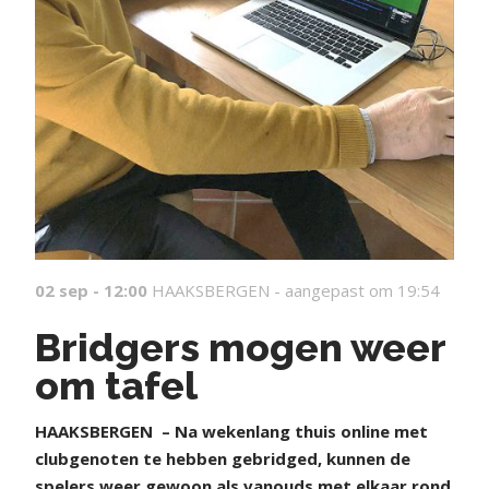
02 sep - 12:00
HAAKSBERGEN -
aangepast om 19:54
Bridgers mogen weer
om tafel
HAAKSBERGEN
– Na wekenlang thuis online met
clubgenoten te hebben gebridged, kunnen de
spelers weer gewoon als vanouds met elkaar rond