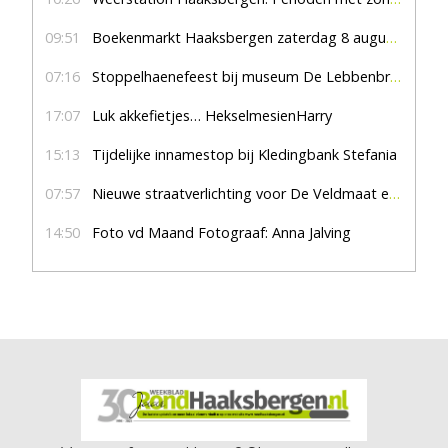
09:51
Boekenmarkt Haaksbergen zaterdag 8 augustus, marktplein Haaksbergen
07:16
Stoppelhaenefeest bij museum De Lebbenbrugge
17:07
Luk akkefietjes… HekselmesienHarry
15:13
Tijdelijke innamestop bij Kledingbank Stefania
07:57
Nieuwe straatverlichting voor De Veldmaat en De Pas
14:50
Foto vd Maand Fotograaf: Anna Jalving