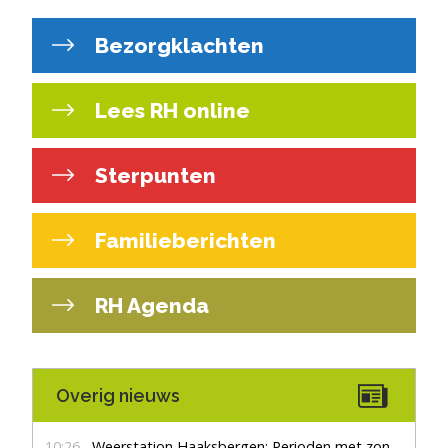
Bezorgklachten
Lees RH online
Sterpunten
Familieberichten
RH Agenda
Overig nieuws
10:26
Weerstation Haaksbergen: Perioden met zon en droog