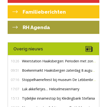
Familieberichten
RH Agenda
Overig nieuws
10:26
Weerstation Haaksbergen: Perioden met zon en droog
09:51
Boekenmarkt Haaksbergen zaterdag 8 augustus, marktplein Haaksbergen
07:16
Stoppelhaenefeest bij museum De Lebbenbrugge
17:07
Luk akkefietjes… HekselmesienHarry
15:13
Tijdelijke innamestop bij Kledingbank Stefania